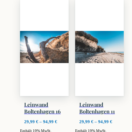
weist
weist
mehrere
mehrere
Varianten
Varianten
auf.
auf.
Die
Die
Optionen
Optionen
können
können
auf
auf
der
der
Produktseite
Produktseite
gewählt
gewählt
werden
werden
Leinwand
Leinwand
Boltenhagen 16
Boltenhagen 11
Preisspanne:
Preisspan
29,99
€
–
94,99
€
29,99
€
–
94,99
€
29,99 €
29,99 €
Enthält 19% MwSt.
Enthält 19% MwSt.
bis
bis