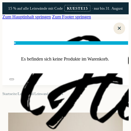
15 % auf alle Leinwände mit Code
KUESTE15
· nur bis 31. August
Zum Hauptinhalt springen
Zum Footer springen
×
0
Es befinden sich keine Produkte im Warenkorb.
Startseite
Leinwand
/
/
Leinwand Grömitz 4