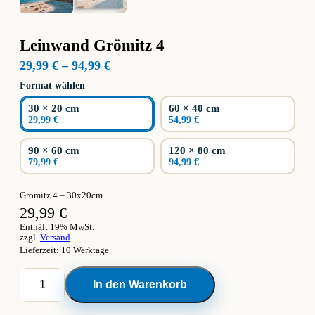
Leinwand Grömitz 4
Preisspanne:
29,99
€
–
94,99
€
29,99 €
Format wählen
bis
94,99 €
30 × 20 cm
60 × 40 cm
29,99 €
54,99 €
90 × 60 cm
120 × 80 cm
79,99 €
94,99 €
Grömitz 4 – 30x20cm
29,99
€
Enthält 19% MwSt.
zzgl.
Versand
Lieferzeit: 10 Werktage
Leinwand
In den Warenkorb
Grömitz
4
Menge