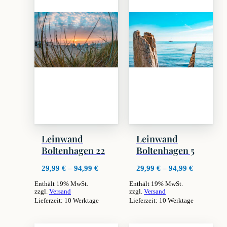
Leinwand
Leinwand
Boltenhagen 22
Boltenhagen 5
Preisspanne:
Preisspan
29,99
€
–
94,99
€
29,99
€
–
94,99
€
29,99 €
29,99 €
Enthält 19% MwSt.
Enthält 19% MwSt.
bis
bis
zzgl.
Versand
zzgl.
Versand
94,99 €
94,99 €
Lieferzeit: 10 Werktage
Lieferzeit: 10 Werktage
Dieses
Dieses
Produkt
Produkt