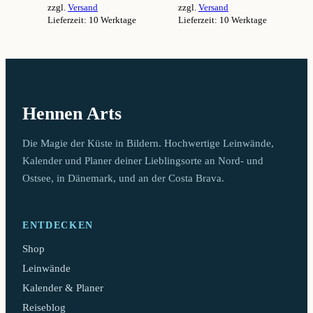
zzgl.
Versand
zzgl.
Versand
94,99 €
94,99 €
Lieferzeit: 10 Werktage
Lieferzeit: 10 Werktage
Dieses
Dieses
Produkt
Produkt
weist
weist
mehrere
mehrere
Varianten
Varianten
auf.
auf.
Hennen Arts
Die
Die
Optionen
Optionen
können
können
Die Magie der Küste in Bildern. Hochwertige Leinwände,
auf
auf
Kalender und Planer deiner Lieblingsorte an Nord- und
der
der
Ostsee, in Dänemark, und an der Costa Brava.
Produktseite
Produktseite
gewählt
gewählt
werden
werden
ENTDECKEN
Shop
Leinwände
Kalender & Planer
Reiseblog