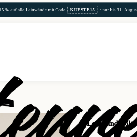
15 % auf alle Leinwände mit Code
KUESTE15
· nur bis 31. Augus
Leinwand Bolte