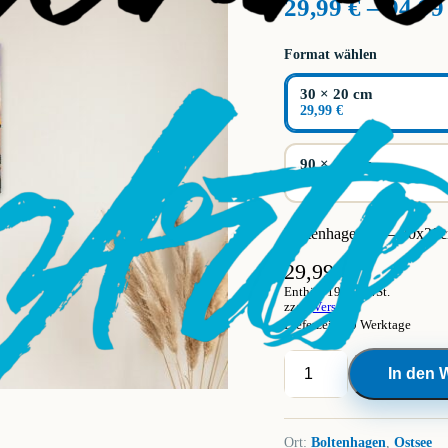
29,99
€
–
94,9
Format wählen
30 × 20 cm
29,99 €
90 × 60 cm
79,99 €
Boltenhagen 15 – 30x20
29,99
€
Enthält 19% MwSt.
zzgl.
Versand
Lieferzeit: 10 Werktage
Leinwand
In den 
Boltenhagen
15
Menge
Ort:
Boltenhagen
,
Ostsee