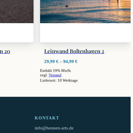
n 20
Leinwand Boltenhagen 2
ne:
Preisspanne:
29,99
€
–
94,99
€
29,99 €
Enthält 19% MwSt.
bis
zzgl.
Versand
94,99 €
Lieferzeit: 10 Werktage
Dieses
Produkt
weist
mehrere
Varianten
auf.
KONTAKT
Die
Optionen
info@hennen-arts.de
können