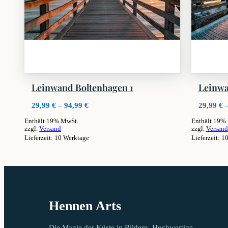
Leinwand Boltenhagen 1
Leinwa
Preisspanne:
29,99
€
–
94,99
€
29,99
€
29,99 €
Enthält 19% MwSt.
Enthält 19%
bis
zzgl.
Versand
zzgl.
Versand
94,99 €
Lieferzeit: 10 Werktage
Lieferzeit: 1
Dieses
Dieses
Produkt
Produkt
weist
weist
mehrere
mehrere
Varianten
Varianten
auf.
auf.
Hennen Arts
Die
Die
Optionen
Optionen
können
können
Die Magie der Küste in Bildern. Hochwertige