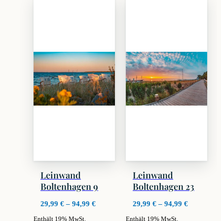
weist
weist
mehrere
mehrere
Varianten
Varianten
auf.
auf.
Die
Die
Optionen
Optionen
können
können
auf
auf
der
der
Produktseite
Produktseite
gewählt
gewählt
werden
werden
Leinwand
Leinwand
Boltenhagen 9
Boltenhagen 23
Preisspanne:
Preisspan
29,99
€
–
94,99
€
29,99
€
–
94,99
€
29,99 €
29,99 €
Enthält 19% MwSt.
Enthält 19% MwSt.
bis
bis