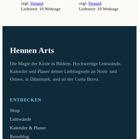
zzgl.
Versand
zzgl.
Versand
94,99 €
94,99 €
Lieferzeit: 10 Werktage
Lieferzeit: 10 Werktage
Dieses
Dieses
Produkt
Produkt
weist
weist
mehrere
mehrere
Varianten
Varianten
auf.
auf.
Hennen Arts
Die
Die
Optionen
Optionen
können
können
Die Magie der Küste in Bildern. Hochwertige Leinwände,
auf
auf
Kalender und Planer deiner Lieblingsorte an Nord- und
der
der
Ostsee, in Dänemark, und an der Costa Brava.
Produktseite
Produktseite
gewählt
gewählt
werden
werden
ENTDECKEN
Shop
Leinwände
Kalender & Planer
Reiseblog