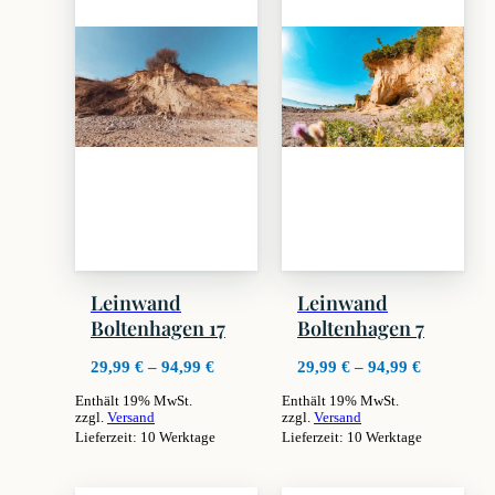
Leinwand
Leinwand
Boltenhagen 17
Boltenhagen 7
Preisspanne:
Preisspan
29,99
€
–
94,99
€
29,99
€
–
94,99
€
29,99 €
29,99 €
Enthält 19% MwSt.
Enthält 19% MwSt.
bis
bis
zzgl.
Versand
zzgl.
Versand
94,99 €
94,99 €
Lieferzeit: 10 Werktage
Lieferzeit: 10 Werktage
Dieses
Dieses
Produkt
Produkt