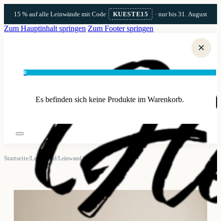
15 % auf alle Leinwände mit Code
KUESTE15
· nur bis 31. August
Zum Hauptinhalt springen
Zum Footer springen
×
0
Es befinden sich keine Produkte im Warenkorb.
Startseite
Leinwand
/
/
Leinwand Glowe 7