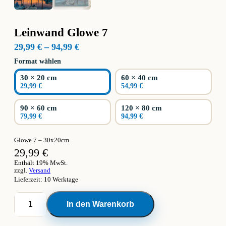
Leinwand Glowe 7
Preisspanne:
29,99
€
–
94,99
€
29,99 €
Format wählen
bis
94,99 €
30 × 20 cm
60 × 40 cm
29,99 €
54,99 €
90 × 60 cm
120 × 80 cm
79,99 €
94,99 €
Glowe 7 – 30x20cm
29,99
€
Enthält 19% MwSt.
zzgl.
Versand
Lieferzeit: 10 Werktage
Leinwand
In den Warenkorb
Glowe
7
Menge