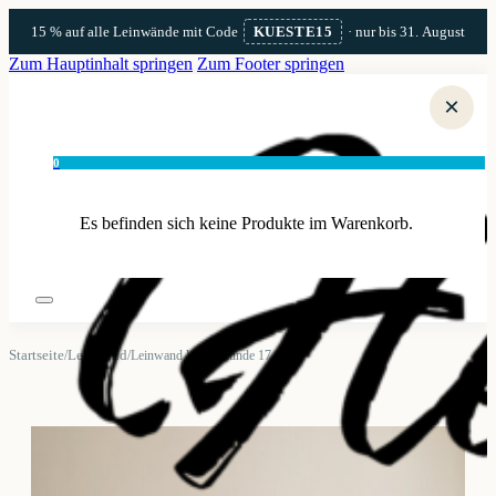
15 % auf alle Leinwände mit Code
KUESTE15
· nur bis 31. August
Zum Hauptinhalt springen
Zum Footer springen
×
0
Es befinden sich keine Produkte im Warenkorb.
Startseite
Leinwand
/
/
Leinwand Warnemünde 17