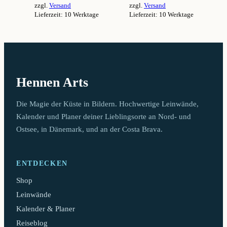
zzgl.
Versand
zzgl.
Versand
94,99 €
94,99 €
Lieferzeit: 10 Werktage
Lieferzeit: 10 Werktage
Dieses
Dieses
Produkt
Produkt
weist
weist
mehrere
mehrere
Varianten
Varianten
auf.
auf.
Hennen Arts
Die
Die
Optionen
Optionen
können
können
Die Magie der Küste in Bildern. Hochwertige Leinwände,
auf
auf
Kalender und Planer deiner Lieblingsorte an Nord- und
der
der
Ostsee, in Dänemark, und an der Costa Brava.
Produktseite
Produktseite
gewählt
gewählt
werden
werden
ENTDECKEN
Shop
Leinwände
Kalender & Planer
Reiseblog