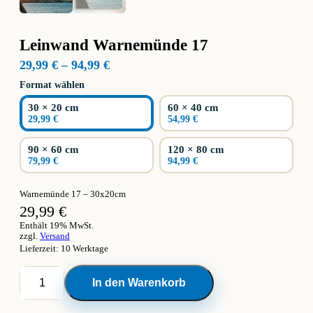
Leinwand Warnemünde 17
Preisspanne:
29,99
€
–
94,99
€
29,99 €
Format wählen
bis
94,99 €
30 × 20 cm
60 × 40 cm
29,99 €
54,99 €
90 × 60 cm
120 × 80 cm
79,99 €
94,99 €
Warnemünde 17 – 30x20cm
29,99
€
Enthält 19% MwSt.
zzgl.
Versand
Lieferzeit: 10 Werktage
Leinwand
In den Warenkorb
Warnemünde
17
Menge