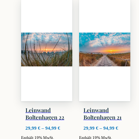
weist
weist
mehrere
mehrere
Varianten
Varianten
auf.
auf.
Die
Die
Optionen
Optionen
können
können
auf
auf
der
der
Produktseite
Produktseite
gewählt
gewählt
werden
werden
Leinwand
Leinwand
Boltenhagen 22
Boltenhagen 21
Preisspanne:
Preisspan
29,99
€
–
94,99
€
29,99
€
–
94,99
€
29,99 €
29,99 €
Enthält 19% MwSt.
Enthält 19% MwSt.
bis
bis