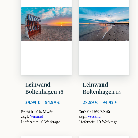
Leinwand
Leinwand
Boltenhagen 18
Boltenhagen 14
Preisspanne:
Preisspan
29,99
€
–
94,99
€
29,99
€
–
94,99
€
29,99 €
29,99 €
Enthält 19% MwSt.
Enthält 19% MwSt.
bis
bis
zzgl.
Versand
zzgl.
Versand
94,99 €
94,99 €
Lieferzeit: 10 Werktage
Lieferzeit: 10 Werktage
Dieses
Dieses
Produkt
Produkt