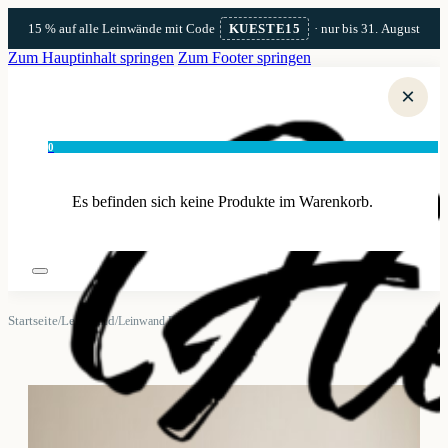
15 % auf alle Leinwände mit Code
KUESTE15
· nur bis 31. August
Zum Hauptinhalt springen
Zum Footer springen
×
0
Es befinden sich keine Produkte im Warenkorb.
Startseite
Leinwand
/
/
Leinwand Rerik 2