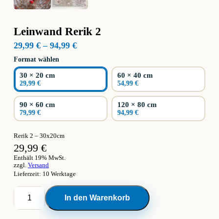
Leinwand Rerik 2
Preisspanne:
29,99
€
–
94,99
€
29,99 €
Format wählen
bis
94,99 €
30 × 20 cm
60 × 40 cm
29,99 €
54,99 €
90 × 60 cm
120 × 80 cm
79,99 €
94,99 €
Rerik 2 – 30x20cm
29,99
€
Enthält 19% MwSt.
zzgl.
Versand
Lieferzeit: 10 Werktage
Leinwand
In den Warenkorb
Rerik
2
Menge