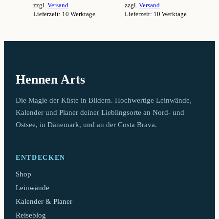
zzgl.
Versand
zzgl.
Versand
94,99 €
94,99 €
Lieferzeit: 10 Werktage
Lieferzeit: 10 Werktage
Dieses
Dieses
Produkt
Produkt
weist
weist
mehrere
mehrere
Varianten
Varianten
auf.
auf.
Hennen Arts
Die
Die
Optionen
Optionen
können
können
Die Magie der Küste in Bildern. Hochwertige Leinwände,
auf
auf
Kalender und Planer deiner Lieblingsorte an Nord- und
der
der
Ostsee, in Dänemark, und an der Costa Brava.
Produktseite
Produktseite
gewählt
gewählt
werden
werden
ENTDECKEN
Shop
Leinwände
Kalender & Planer
Reiseblog