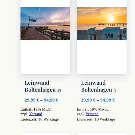
Leinwand
Leinwand
Boltenhagen 15
Boltenhagen 3
Preisspanne:
Preisspan
29,99
€
–
94,99
€
29,99
€
–
94,99
€
29,99 €
29,99 €
Enthält 19% MwSt.
Enthält 19% MwSt.
bis
bis
zzgl.
Versand
zzgl.
Versand
94,99 €
94,99 €
Lieferzeit: 10 Werktage
Lieferzeit: 10 Werktage
Dieses
Dieses
Produkt
Produkt