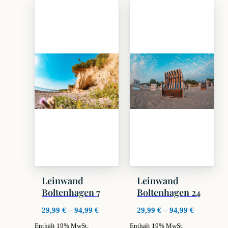
weist
weist
mehrere
mehrere
Varianten
Varianten
auf.
auf.
Die
Die
Optionen
Optionen
können
können
auf
auf
der
der
Produktseite
Produktseite
gewählt
gewählt
werden
werden
Leinwand
Leinwand
Boltenhagen 7
Boltenhagen 24
Preisspanne:
Preisspan
29,99
€
–
94,99
€
29,99
€
–
94,99
€
29,99 €
29,99 €
Enthält 19% MwSt.
Enthält 19% MwSt.
bis
bis