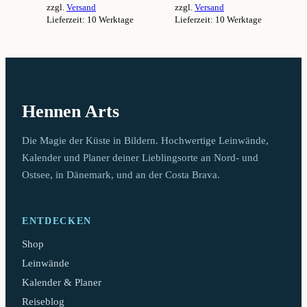
zzgl.
Versand
zzgl.
Versand
94,99 €
94,99 €
Lieferzeit: 10 Werktage
Lieferzeit: 10 Werktage
Dieses
Dieses
Produkt
Produkt
weist
weist
mehrere
mehrere
Varianten
Varianten
auf.
auf.
Hennen Arts
Die
Die
Optionen
Optionen
können
können
Die Magie der Küste in Bildern. Hochwertige Leinwände,
auf
auf
Kalender und Planer deiner Lieblingsorte an Nord- und
der
der
Ostsee, in Dänemark, und an der Costa Brava.
Produktseite
Produktseite
gewählt
gewählt
werden
werden
ENTDECKEN
Shop
Leinwände
Kalender & Planer
Reiseblog