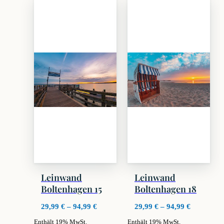
weist
weist
mehrere
mehrere
Varianten
Varianten
auf.
auf.
Die
Die
Optionen
Optionen
können
können
auf
auf
der
der
Produktseite
Produktseite
gewählt
gewählt
werden
werden
Leinwand
Leinwand
Boltenhagen 15
Boltenhagen 18
Preisspanne:
Preisspan
29,99
€
–
94,99
€
29,99
€
–
94,99
€
29,99 €
29,99 €
Enthält 19% MwSt.
Enthält 19% MwSt.
bis
bis