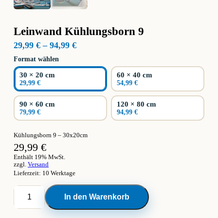
Leinwand Kühlungsborn 9
Preisspanne:
29,99
€
–
94,99
€
29,99 €
Format wählen
bis
94,99 €
30 × 20 cm
60 × 40 cm
29,99 €
54,99 €
90 × 60 cm
120 × 80 cm
79,99 €
94,99 €
Kühlungsborn 9 – 30x20cm
29,99
€
Enthält 19% MwSt.
zzgl.
Versand
Lieferzeit: 10 Werktage
Leinwand
In den Warenkorb
Kühlungsborn
9
Menge