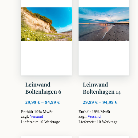
Leinwand
Leinwand
Boltenhagen 6
Boltenhagen 14
Preisspanne:
Preisspan
29,99
€
–
94,99
€
29,99
€
–
94,99
€
29,99 €
29,99 €
Enthält 19% MwSt.
Enthält 19% MwSt.
bis
bis
zzgl.
Versand
zzgl.
Versand
94,99 €
94,99 €
Lieferzeit: 10 Werktage
Lieferzeit: 10 Werktage
Dieses
Dieses
Produkt
Produkt