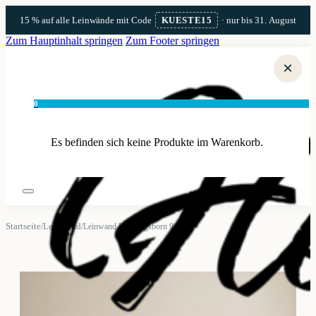
15 % auf alle Leinwände mit Code
KUESTE15
· nur bis 31. August
Zum Hauptinhalt springen
Zum Footer springen
×
0
Es befinden sich keine Produkte im Warenkorb.
Startseite
Leinwand
/
/
Leinwand Kühlungsborn 9