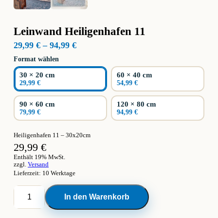
Leinwand Heiligenhafen 11
Preisspanne:
29,99
€
–
94,99
€
29,99 €
Format wählen
bis
94,99 €
30 × 20 cm
60 × 40 cm
29,99 €
54,99 €
90 × 60 cm
120 × 80 cm
79,99 €
94,99 €
Heiligenhafen 11 – 30x20cm
29,99
€
Enthält 19% MwSt.
zzgl.
Versand
Lieferzeit: 10 Werktage
Leinwand
In den Warenkorb
Heiligenhafen
11
Menge