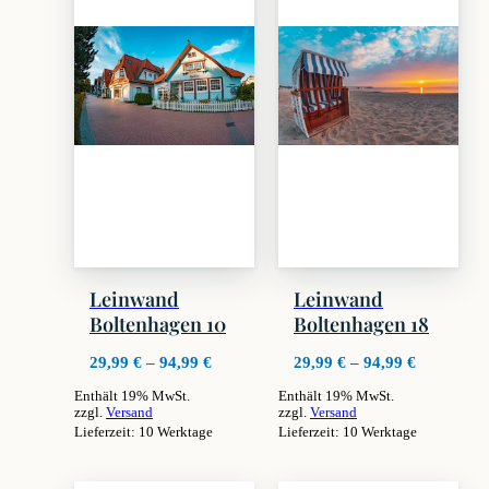
Leinwand
Leinwand
Boltenhagen 10
Boltenhagen 18
Preisspanne:
Preisspan
29,99
€
–
94,99
€
29,99
€
–
94,99
€
29,99 €
29,99 €
Enthält 19% MwSt.
Enthält 19% MwSt.
bis
bis
zzgl.
Versand
zzgl.
Versand
94,99 €
94,99 €
Lieferzeit: 10 Werktage
Lieferzeit: 10 Werktage
Dieses
Dieses
Produkt
Produkt