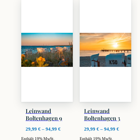
weist
weist
mehrere
mehrere
Varianten
Varianten
auf.
auf.
Die
Die
Optionen
Optionen
können
können
auf
auf
der
der
Produktseite
Produktseite
gewählt
gewählt
werden
werden
Leinwand
Leinwand
Boltenhagen 9
Boltenhagen 3
Preisspanne:
Preisspan
29,99
€
–
94,99
€
29,99
€
–
94,99
€
29,99 €
29,99 €
Enthält 19% MwSt.
Enthält 19% MwSt.
bis
bis