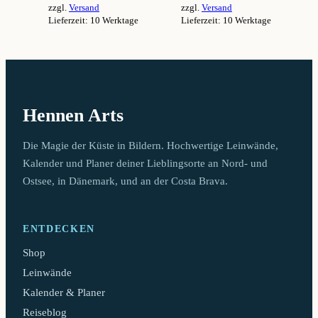
zzgl.
Versand
zzgl.
Versand
94,99 €
94,99 €
Lieferzeit: 10 Werktage
Lieferzeit: 10 Werktage
Dieses
Dieses
Produkt
Produkt
weist
weist
mehrere
mehrere
Varianten
Varianten
auf.
auf.
Hennen Arts
Die
Die
Optionen
Optionen
können
können
Die Magie der Küste in Bildern. Hochwertige Leinwände,
auf
auf
Kalender und Planer deiner Lieblingsorte an Nord- und
der
der
Ostsee, in Dänemark, und an der Costa Brava.
Produktseite
Produktseite
gewählt
gewählt
werden
werden
ENTDECKEN
Shop
Leinwände
Kalender & Planer
Reiseblog