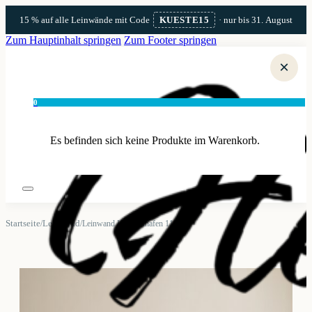
15 % auf alle Leinwände mit Code
KUESTE15
· nur bis 31. August
Zum Hauptinhalt springen
Zum Footer springen
×
0
Es befinden sich keine Produkte im Warenkorb.
Startseite
Leinwand
/
/
Leinwand Heiligenhafen 11