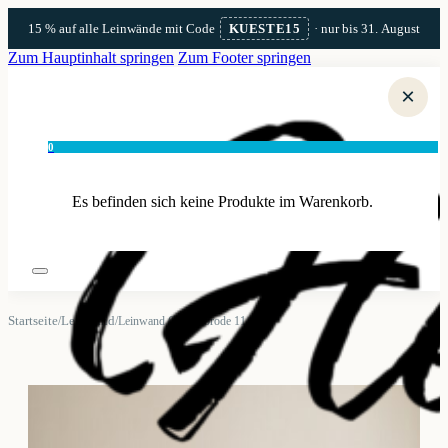
15 % auf alle Leinwände mit Code
KUESTE15
· nur bis 31. August
Zum Hauptinhalt springen
Zum Footer springen
×
0
Es befinden sich keine Produkte im Warenkorb.
Startseite
Leinwand
/
/
Leinwand Großenbrode 11