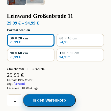
Leinwand Großenbrode 11
Preisspanne:
29,99
€
–
94,99
€
29,99 €
Format wählen
bis
94,99 €
30 × 20 cm
60 × 40 cm
29,99 €
54,99 €
90 × 60 cm
120 × 80 cm
79,99 €
94,99 €
Großenbrode 11 – 30x20cm
29,99
€
Enthält 19% MwSt.
zzgl.
Versand
Lieferzeit: 10 Werktage
Leinwand
In den Warenkorb
Großenbrode
11
Menge