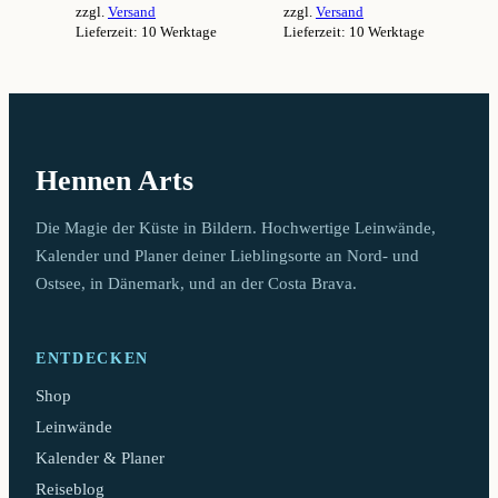
zzgl.
Versand
zzgl.
Versand
94,99 €
94,99 €
Lieferzeit: 10 Werktage
Lieferzeit: 10 Werktage
Dieses
Dieses
Produkt
Produkt
weist
weist
mehrere
mehrere
Varianten
Varianten
auf.
auf.
Hennen Arts
Die
Die
Optionen
Optionen
können
können
Die Magie der Küste in Bildern. Hochwertige Leinwände,
auf
auf
Kalender und Planer deiner Lieblingsorte an Nord- und
der
der
Ostsee, in Dänemark, und an der Costa Brava.
Produktseite
Produktseite
gewählt
gewählt
werden
werden
ENTDECKEN
Shop
Leinwände
Kalender & Planer
Reiseblog