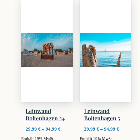
weist
weist
mehrere
mehrere
Varianten
Varianten
auf.
auf.
Die
Die
Optionen
Optionen
können
können
auf
auf
der
der
Produktseite
Produktseite
gewählt
gewählt
werden
werden
Leinwand
Leinwand
Boltenhagen 24
Boltenhagen 5
Preisspanne:
Preisspan
29,99
€
–
94,99
€
29,99
€
–
94,99
€
29,99 €
29,99 €
Enthält 19% MwSt.
Enthält 19% MwSt.
bis
bis