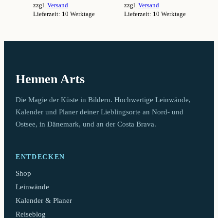
zzgl.
Versand
zzgl.
Versand
94,99 €
94,99 €
Lieferzeit: 10 Werktage
Lieferzeit: 10 Werktage
Dieses
Dieses
Produkt
Produkt
weist
weist
mehrere
mehrere
Varianten
Varianten
auf.
auf.
Hennen Arts
Die
Die
Optionen
Optionen
können
können
Die Magie der Küste in Bildern. Hochwertige Leinwände,
auf
auf
Kalender und Planer deiner Lieblingsorte an Nord- und
der
der
Ostsee, in Dänemark, und an der Costa Brava.
Produktseite
Produktseite
gewählt
gewählt
werden
werden
ENTDECKEN
Shop
Leinwände
Kalender & Planer
Reiseblog