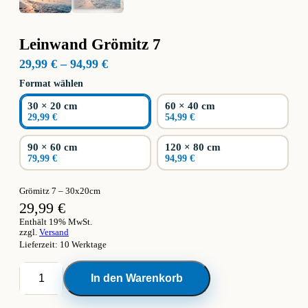
Leinwand Grömitz 7
Preisspanne:
29,99
€
–
94,99
€
29,99 €
Format wählen
bis
94,99 €
30 × 20 cm
60 × 40 cm
29,99 €
54,99 €
90 × 60 cm
120 × 80 cm
79,99 €
94,99 €
Grömitz 7 – 30x20cm
29,99
€
Enthält 19% MwSt.
zzgl.
Versand
Lieferzeit: 10 Werktage
Leinwand
In den Warenkorb
Grömitz
7
Menge