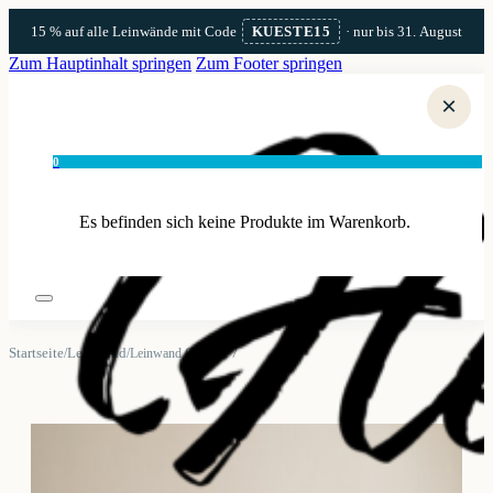
15 % auf alle Leinwände mit Code
KUESTE15
· nur bis 31. August
Zum Hauptinhalt springen
Zum Footer springen
×
0
Es befinden sich keine Produkte im Warenkorb.
Startseite
Leinwand
/
/
Leinwand Grömitz 7