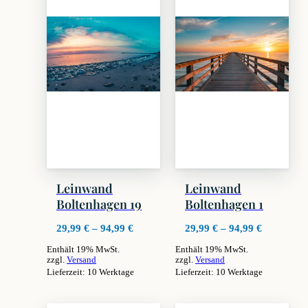
Leinwand
Leinwand
Boltenhagen 19
Boltenhagen 1
Preisspanne:
Preisspan
29,99
€
–
94,99
€
29,99
€
–
94,99
€
29,99 €
29,99 €
Enthält 19% MwSt.
Enthält 19% MwSt.
bis
bis
zzgl.
Versand
zzgl.
Versand
94,99 €
94,99 €
Lieferzeit: 10 Werktage
Lieferzeit: 10 Werktage
Dieses
Dieses
Produkt
Produkt