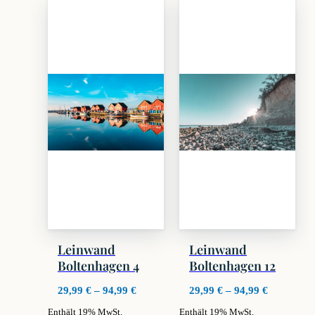
weist
weist
mehrere
mehrere
Varianten
Varianten
auf.
auf.
Die
Die
Optionen
Optionen
können
können
auf
auf
der
der
Produktseite
Produktseite
gewählt
gewählt
werden
werden
Leinwand
Leinwand
Boltenhagen 4
Boltenhagen 12
Preisspanne:
Preisspan
29,99
€
–
94,99
€
29,99
€
–
94,99
€
29,99 €
29,99 €
Enthält 19% MwSt.
Enthält 19% MwSt.
bis
bis