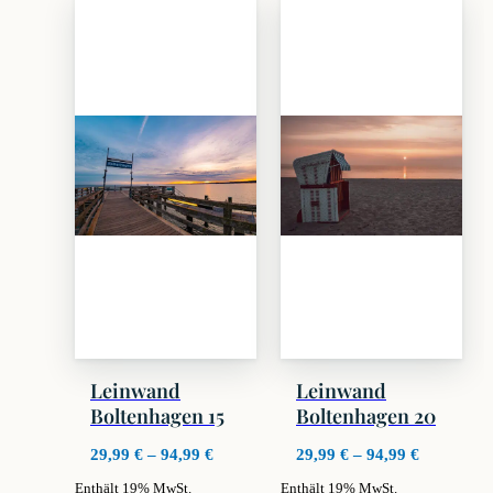
weist
weist
mehrere
mehrere
Varianten
Varianten
auf.
auf.
Die
Die
Optionen
Optionen
können
können
auf
auf
der
der
Produktseite
Produktseite
gewählt
gewählt
werden
werden
Leinwand
Leinwand
Boltenhagen 15
Boltenhagen 20
Preisspanne:
Preisspan
29,99
€
–
94,99
€
29,99
€
–
94,99
€
29,99 €
29,99 €
Enthält 19% MwSt.
Enthält 19% MwSt.
bis
bis