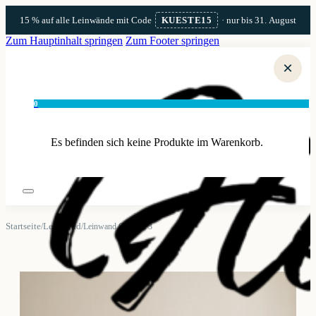
15 % auf alle Leinwände mit Code
KUESTE15
· nur bis 31. August
Zum Hauptinhalt springen
Zum Footer springen
×
0
Es befinden sich keine Produkte im Warenkorb.
Startseite
Leinwand
/
/
Leinwand Grömitz 3