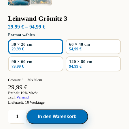
Leinwand Grömitz 3
Preisspanne:
29,99
€
–
94,99
€
29,99 €
Format wählen
bis
94,99 €
30 × 20 cm
60 × 40 cm
29,99 €
54,99 €
90 × 60 cm
120 × 80 cm
79,99 €
94,99 €
Grömitz 3 – 30x20cm
29,99
€
Enthält 19% MwSt.
zzgl.
Versand
Lieferzeit: 10 Werktage
Leinwand
In den Warenkorb
Grömitz
3
Menge