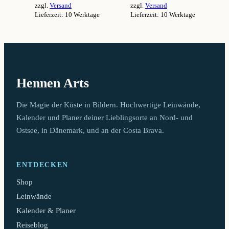
zzgl.
Versand
zzgl.
Versand
94,99 €
94,99 €
Lieferzeit: 10 Werktage
Lieferzeit: 10 Werktage
Dieses
Dieses
Produkt
Produkt
weist
weist
mehrere
mehrere
Varianten
Varianten
auf.
auf.
Hennen Arts
Die
Die
Optionen
Optionen
können
können
Die Magie der Küste in Bildern. Hochwertige Leinwände,
auf
auf
Kalender und Planer deiner Lieblingsorte an Nord- und
der
der
Ostsee, in Dänemark, und an der Costa Brava.
Produktseite
Produktseite
gewählt
gewählt
werden
werden
ENTDECKEN
Shop
Leinwände
Kalender & Planer
Reiseblog