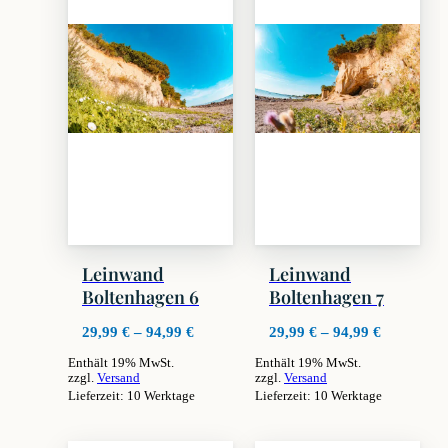
Leinwand
Leinwand
Boltenhagen 6
Boltenhagen 7
Preisspanne:
Preisspan
29,99
€
–
94,99
€
29,99
€
–
94,99
€
29,99 €
29,99 €
Enthält 19% MwSt.
Enthält 19% MwSt.
bis
bis
zzgl.
Versand
zzgl.
Versand
94,99 €
94,99 €
Lieferzeit: 10 Werktage
Lieferzeit: 10 Werktage
Dieses
Dieses
Produkt
Produkt