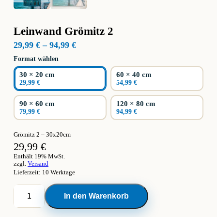
Leinwand Grömitz 2
Preisspanne:
29,99
€
–
94,99
€
29,99 €
Format wählen
bis
94,99 €
30 × 20 cm
60 × 40 cm
29,99 €
54,99 €
90 × 60 cm
120 × 80 cm
79,99 €
94,99 €
Grömitz 2 – 30x20cm
29,99
€
Enthält 19% MwSt.
zzgl.
Versand
Lieferzeit: 10 Werktage
Leinwand
In den Warenkorb
Grömitz
2
Menge