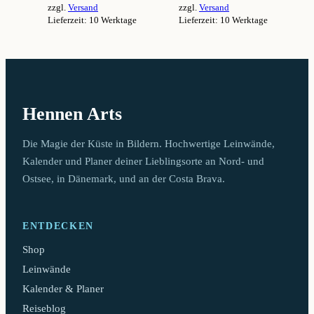
zzgl.
Versand
zzgl.
Versand
94,99 €
94,99 €
Lieferzeit: 10 Werktage
Lieferzeit: 10 Werktage
Dieses
Dieses
Produkt
Produkt
weist
weist
mehrere
mehrere
Varianten
Varianten
auf.
auf.
Hennen Arts
Die
Die
Optionen
Optionen
können
können
Die Magie der Küste in Bildern. Hochwertige Leinwände,
auf
auf
Kalender und Planer deiner Lieblingsorte an Nord- und
der
der
Ostsee, in Dänemark, und an der Costa Brava.
Produktseite
Produktseite
gewählt
gewählt
werden
werden
ENTDECKEN
Shop
Leinwände
Kalender & Planer
Reiseblog