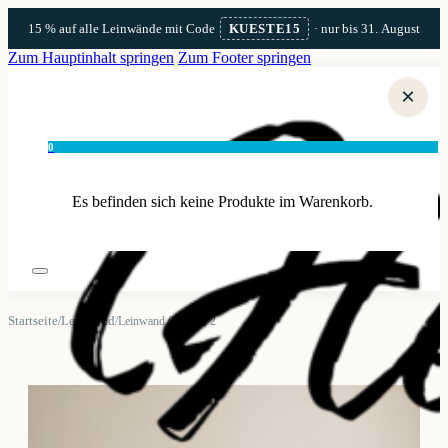
15 % auf alle Leinwände mit Code
KUESTE15
· nur bis 31. August
Zum Hauptinhalt springen
Zum Footer springen
×
0
Es befinden sich keine Produkte im Warenkorb.
Startseite
Leinwand
/
/
Leinwand Grömitz 2