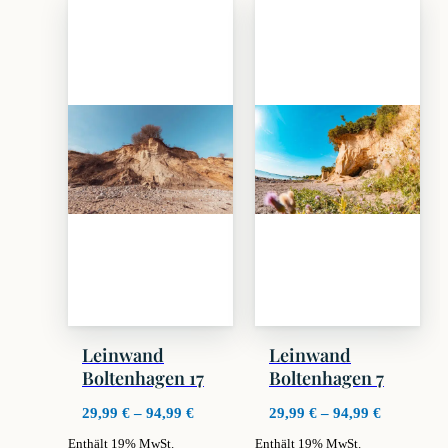
weist
weist
mehrere
mehrere
Varianten
Varianten
auf.
auf.
Die
Die
Optionen
Optionen
können
können
auf
auf
der
der
Produktseite
Produktseite
gewählt
gewählt
werden
werden
Leinwand
Leinwand
Boltenhagen 17
Boltenhagen 7
Preisspanne:
Preisspan
29,99
€
–
94,99
€
29,99
€
–
94,99
€
29,99 €
29,99 €
Enthält 19% MwSt.
Enthält 19% MwSt.
bis
bis