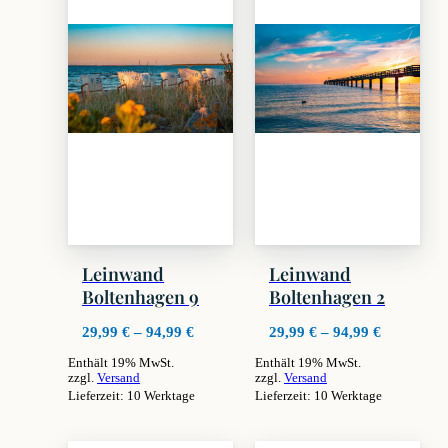
Leinwand
Leinwand
Boltenhagen 9
Boltenhagen 2
Preisspanne:
Preisspan
29,99
€
–
94,99
€
29,99
€
–
94,99
€
29,99 €
29,99 €
Enthält 19% MwSt.
Enthält 19% MwSt.
bis
bis
zzgl.
Versand
zzgl.
Versand
94,99 €
94,99 €
Lieferzeit: 10 Werktage
Lieferzeit: 10 Werktage
Dieses
Dieses
Produkt
Produkt