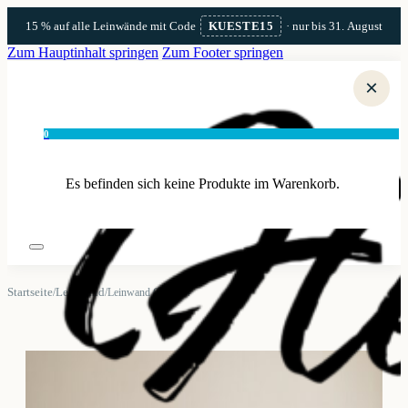
15 % auf alle Leinwände mit Code
KUESTE15
· nur bis 31. August
Zum Hauptinhalt springen
Zum Footer springen
×
0
Es befinden sich keine Produkte im Warenkorb.
Startseite
Leinwand
/
/
Leinwand Glowe 4