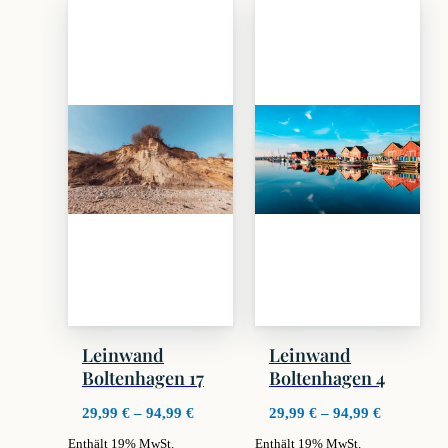
weist
weist
mehrere
mehrere
Varianten
Varianten
auf.
auf.
Die
Die
Optionen
Optionen
können
können
auf
auf
der
der
Produktseite
Produktseite
gewählt
gewählt
werden
werden
Leinwand
Leinwand
Boltenhagen 17
Boltenhagen 4
Preisspanne:
Preisspan
29,99
€
–
94,99
€
29,99
€
–
94,99
€
29,99 €
29,99 €
Enthält 19% MwSt.
Enthält 19% MwSt.
bis
bis