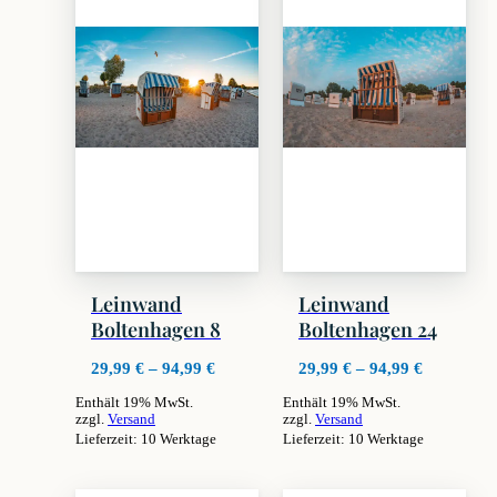
Leinwand
Leinwand
Boltenhagen 8
Boltenhagen 24
Preisspanne:
Preisspan
29,99
€
–
94,99
€
29,99
€
–
94,99
€
29,99 €
29,99 €
Enthält 19% MwSt.
Enthält 19% MwSt.
bis
bis
zzgl.
Versand
zzgl.
Versand
94,99 €
94,99 €
Lieferzeit: 10 Werktage
Lieferzeit: 10 Werktage
Dieses
Dieses
Produkt
Produkt