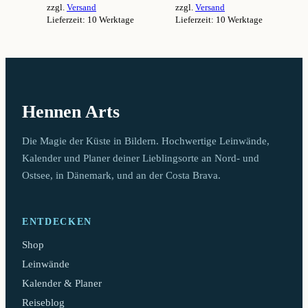
zzgl.
Versand
zzgl.
Versand
94,99 €
94,99 €
Lieferzeit: 10 Werktage
Lieferzeit: 10 Werktage
Dieses
Dieses
Produkt
Produkt
weist
weist
mehrere
mehrere
Varianten
Varianten
auf.
auf.
Hennen Arts
Die
Die
Optionen
Optionen
können
können
Die Magie der Küste in Bildern. Hochwertige Leinwände,
auf
auf
Kalender und Planer deiner Lieblingsorte an Nord- und
der
der
Ostsee, in Dänemark, und an der Costa Brava.
Produktseite
Produktseite
gewählt
gewählt
werden
werden
ENTDECKEN
Shop
Leinwände
Kalender & Planer
Reiseblog