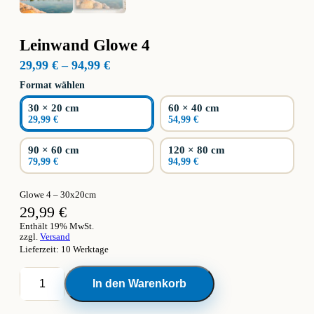
Leinwand Glowe 4
Preisspanne:
29,99
€
–
94,99
€
29,99 €
Format wählen
bis
94,99 €
30 × 20 cm
60 × 40 cm
29,99 €
54,99 €
90 × 60 cm
120 × 80 cm
79,99 €
94,99 €
Glowe 4 – 30x20cm
29,99
€
Enthält 19% MwSt.
zzgl.
Versand
Lieferzeit: 10 Werktage
Leinwand
In den Warenkorb
Glowe
4
Menge