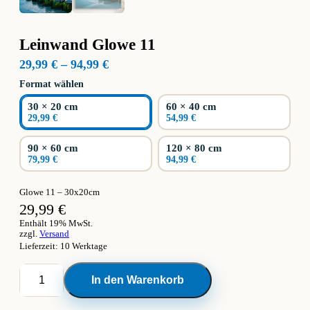
Leinwand Glowe 11
Preisspanne:
29,99
€
–
94,99
€
29,99 €
Format wählen
bis
94,99 €
30 × 20 cm
60 × 40 cm
29,99 €
54,99 €
90 × 60 cm
120 × 80 cm
79,99 €
94,99 €
Glowe 11 – 30x20cm
29,99
€
Enthält 19% MwSt.
zzgl.
Versand
Lieferzeit: 10 Werktage
Leinwand
In den Warenkorb
Glowe
11
Menge