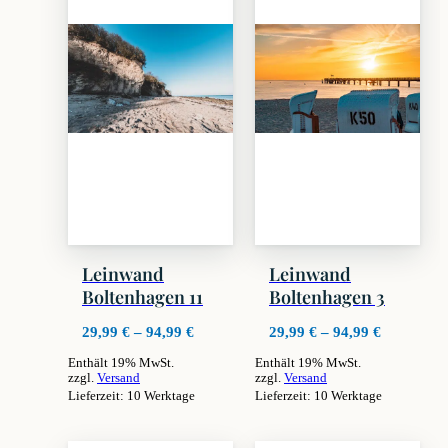
Leinwand
Leinwand
Boltenhagen 11
Boltenhagen 3
Preisspanne:
Preisspan
29,99
€
–
94,99
€
29,99
€
–
94,99
€
29,99 €
29,99 €
Enthält 19% MwSt.
Enthält 19% MwSt.
bis
bis
zzgl.
Versand
zzgl.
Versand
94,99 €
94,99 €
Lieferzeit: 10 Werktage
Lieferzeit: 10 Werktage
Dieses
Dieses
Produkt
Produkt