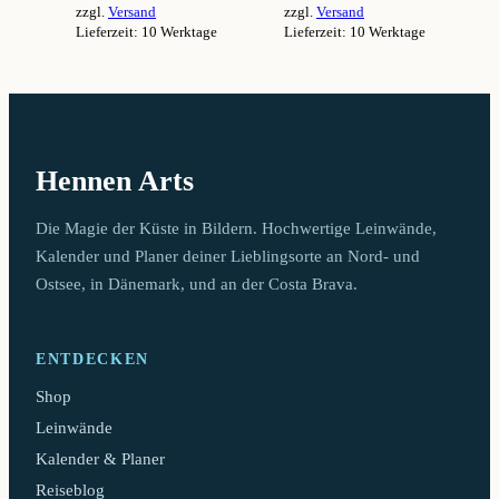
zzgl.
Versand
zzgl.
Versand
94,99 €
94,99 €
Lieferzeit: 10 Werktage
Lieferzeit: 10 Werktage
Dieses
Dieses
Produkt
Produkt
weist
weist
mehrere
mehrere
Varianten
Varianten
auf.
auf.
Hennen Arts
Die
Die
Optionen
Optionen
können
können
Die Magie der Küste in Bildern. Hochwertige Leinwände,
auf
auf
Kalender und Planer deiner Lieblingsorte an Nord- und
der
der
Ostsee, in Dänemark, und an der Costa Brava.
Produktseite
Produktseite
gewählt
gewählt
werden
werden
ENTDECKEN
Shop
Leinwände
Kalender & Planer
Reiseblog