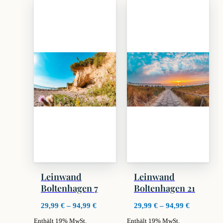
weist
weist
mehrere
mehrere
Varianten
Varianten
auf.
auf.
Die
Die
Optionen
Optionen
können
können
auf
auf
der
der
Produktseite
Produktseite
gewählt
gewählt
werden
werden
Leinwand
Leinwand
Boltenhagen 7
Boltenhagen 21
Preisspanne:
Preisspan
29,99
€
–
94,99
€
29,99
€
–
94,99
€
29,99 €
29,99 €
Enthält 19% MwSt.
Enthält 19% MwSt.
bis
bis