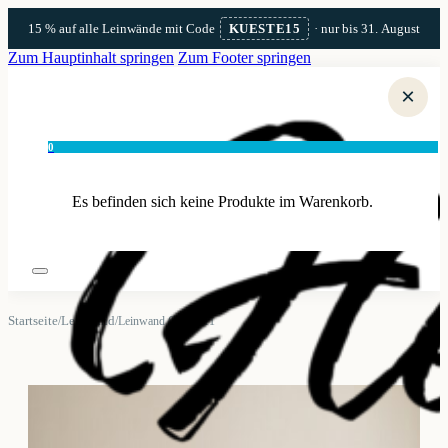
15 % auf alle Leinwände mit Code
KUESTE15
· nur bis 31. August
Zum Hauptinhalt springen
Zum Footer springen
×
0
Es befinden sich keine Produkte im Warenkorb.
Startseite
Leinwand
/
/
Leinwand Glowe 11