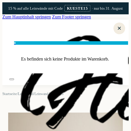
15 % auf alle Leinwände mit Code
KUESTE15
· nur bis 31. August
Zum Hauptinhalt springen
Zum Footer springen
×
0
Es befinden sich keine Produkte im Warenkorb.
Startseite
Leinwand
/
/
Leinwand Dahme 16