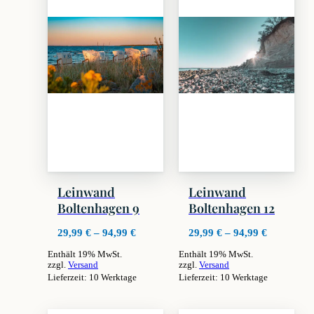
Leinwand
Leinwand
Boltenhagen 9
Boltenhagen 12
Preisspanne:
Preisspan
29,99
€
–
94,99
€
29,99
€
–
94,99
€
29,99 €
29,99 €
Enthält 19% MwSt.
Enthält 19% MwSt.
bis
bis
zzgl.
Versand
zzgl.
Versand
94,99 €
94,99 €
Lieferzeit: 10 Werktage
Lieferzeit: 10 Werktage
Dieses
Dieses
Produkt
Produkt