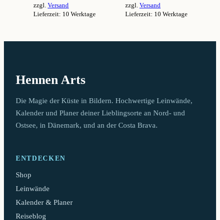
zzgl.
Versand
zzgl.
Versand
94,99 €
94,99 €
Lieferzeit: 10 Werktage
Lieferzeit: 10 Werktage
Dieses
Dieses
Produkt
Produkt
weist
weist
mehrere
mehrere
Varianten
Varianten
auf.
auf.
Hennen Arts
Die
Die
Optionen
Optionen
können
können
Die Magie der Küste in Bildern. Hochwertige Leinwände,
auf
auf
Kalender und Planer deiner Lieblingsorte an Nord- und
der
der
Ostsee, in Dänemark, und an der Costa Brava.
Produktseite
Produktseite
gewählt
gewählt
werden
werden
ENTDECKEN
Shop
Leinwände
Kalender & Planer
Reiseblog