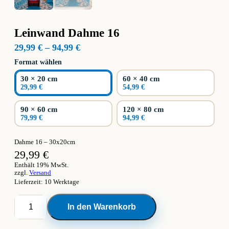
Leinwand Dahme 16
Preisspanne:
29,99
€
–
94,99
€
29,99 €
Format wählen
bis
94,99 €
30 × 20 cm
60 × 40 cm
29,99 €
54,99 €
90 × 60 cm
120 × 80 cm
79,99 €
94,99 €
Dahme 16 – 30x20cm
29,99
€
Enthält 19% MwSt.
zzgl.
Versand
Lieferzeit: 10 Werktage
Leinwand
In den Warenkorb
Dahme
16
Menge