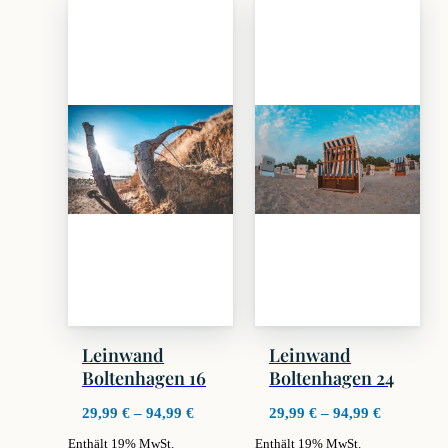
weist
weist
mehrere
mehrere
Varianten
Varianten
auf.
auf.
Die
Die
Optionen
Optionen
können
können
auf
auf
der
der
Produktseite
Produktseite
gewählt
gewählt
werden
werden
Leinwand
Leinwand
Boltenhagen 16
Boltenhagen 24
Preisspanne:
Preisspan
29,99
€
–
94,99
€
29,99
€
–
94,99
€
29,99 €
29,99 €
Enthält 19% MwSt.
Enthält 19% MwSt.
bis
bis