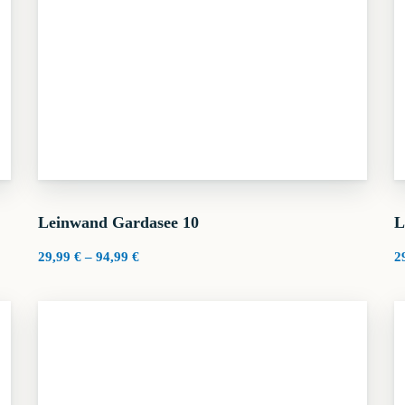
Leinwand Gardasee 10
L
Preisspanne:
29,99
€
–
94,99
€
2
29,99 €
bis
94,99 €