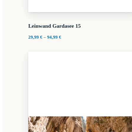
Leinwand Gardasee 15
Preisspanne:
29,99
€
–
94,99
€
29,99 €
bis
94,99 €