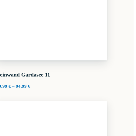
einwand Gardasee 11
Preisspanne:
9,99
€
–
94,99
€
29,99 €
bis
94,99 €