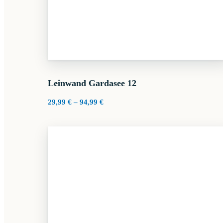
Leinwand Gardasee 12
Preisspanne:
29,99
€
–
94,99
€
29,99 €
bis
94,99 €