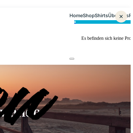
Home
Shop
Shirts
Über uns
×
R
0
Es befinden sich keine Pro
nwände