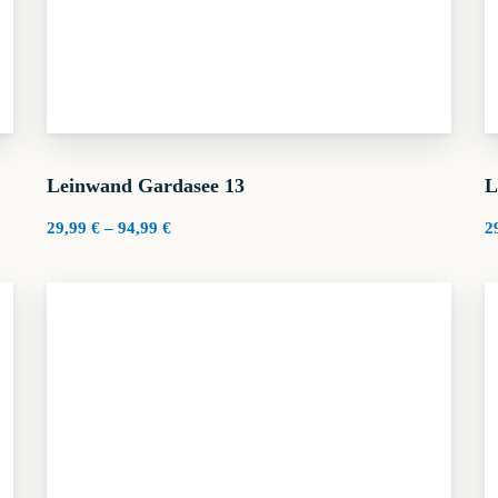
Leinwand Gardasee 13
L
Preisspanne:
29,99
€
–
94,99
€
2
29,99 €
bis
94,99 €