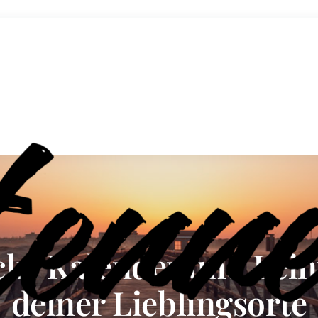
cke Kalender und Lei
deiner Lieblingsorte