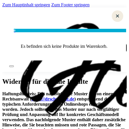
Zum Hauptinhalt springen
Zum Footer springen
×
0
Es befinden sich keine Produkte im Warenkorb.
Widerruf für digitale Inhalte
Haftungshinweis: Das nachstehende Muster ist von einem
Rechtsanwalt (
https://drschwenke.de
) entsprechend den
typischen Anforderungen eines Onlineshops erstellt
worden. Jedoch sollten Sie das Muster nur nach sorgfältiger
Prüfung und Anpassung auf Ihr konkretes Geschäftsmodell
verwenden. Das nachfolgende Muster enthält daher zusätzliche
Hinweise, die Sie beachten müssen und rote Passagen, die Sie