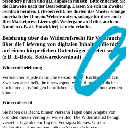
besonders prüfen und ggf. anpassen müssen. Bitte entfernen Sie
die Hinweise nach der Bearbeitung. Lassen Sie sich im Zweifel
rechtlich beraten. Urheberrecht: Sie dürfen das Muster solange
innerhalb der Domain/Website nutzen, solange für diese auch
Ihre Marketpress-Lizenz gilt. Weitergabe an Dritte, auch an
Kunden (z.B. als Entwickler) ist nicht erlaubt.
Belehrung über das Widerrufsrecht für Verbraucher
über die Lieferung von digitalen Inhalten, die nicht
auf einem körperlichen Datenträger geliefert werden
(z.B. E-Book, Softwaredownload)
Widerrufsbelehrung
Verbraucher ist jede natürliche Person, die ein Rechtsgeschäft zu
Zwecken abschließt, die überwiegend weder ihrer gewerblichen
noch ihrer selbständigen beruflichen Tätigkeit zugerechnet werden
können.
Widerrufsrecht
Sie haben das Recht, binnen vierzehn Tagen ohne Angabe von
Gründen diesen Vertrag zu widerrufen. Die Widerrufsfrist beträgt
vierzehn Tage ab dem Tag des Vertragsschlusses. Um Ihr
Widerrufsrecht auszuüben, müssen Sie uns ([Einsetzen: