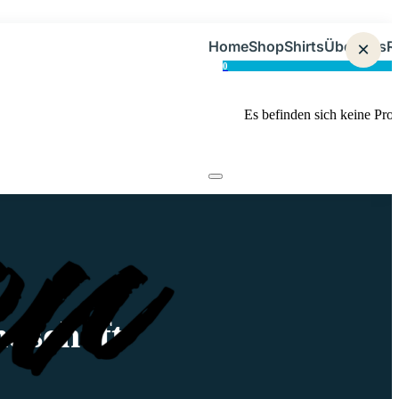
Home
Shop
Shirts
Über uns
×
R
0
Es befinden sich keine Pro
ndschaft