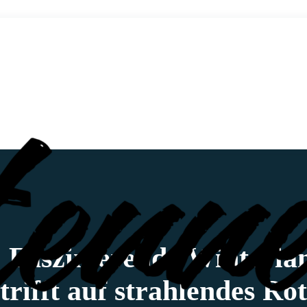
 Faszinierende Winterla
trifft auf strahlendes Rot