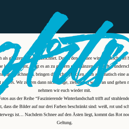
h als glänzende Zeit bezeichnet. Durch den Schnee wird es gleich viel
 leicht scheint, fängt es an zu glitzern und glänzen. Einfach wundersc
anfängt zu schneien, bringen die Schneeflocken auch automatisch eine
t anders. Wir zögern dann nicht lange, ziehen uns warm an und gehen
nehmen wir euch wieder mit.
otos aus der Reihe “Faszinierende Winterlandschaft trifft auf strahlende
 dass die Bilder auf nur drei Farben beschränkt sind: weiß, rot und sc
terwegs ist… Nachdem Schnee auf den Ästen liegt, kommt das Rot noc
Geltung.