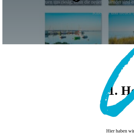
Wir freuen uns riesig, denn die neuen Kalender sind 
unter info@hennen-arts.de erreichbar.Auf dieser S
Kalender und freuen u
1. H
Hier haben wir