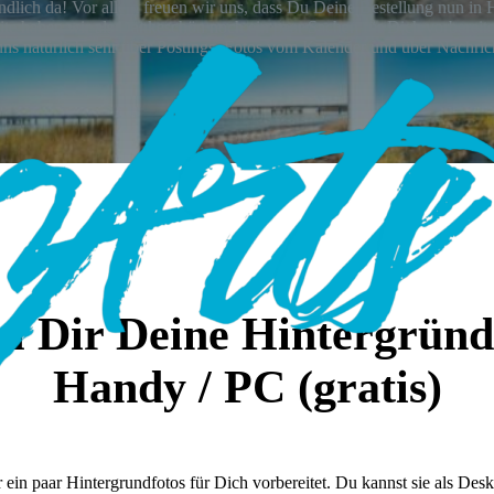
endlich da! Vor allem freuen wir uns, dass Du Deine Bestellung nun i
eite haben wir als Dankeschön noch ein paar Sachen für Dich vorbere
ns natürlich sehr über Postings, Fotos vom Kalender und über Nachric
ol Dir Deine Hintergründ
Handy / PC (gratis)
 ein paar Hintergrundfotos für Dich vorbereitet. Du kannst sie als Des