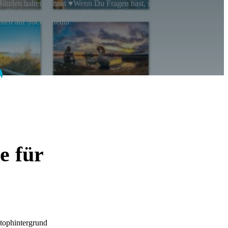
n Händen halten kannst ♥Wenn Du Fragen hast, sind wir
itet 🙂Wir wünschen Dir viel Spaß mit Deinem neuen
hten auf Social Media.
e für
ktophintergrund