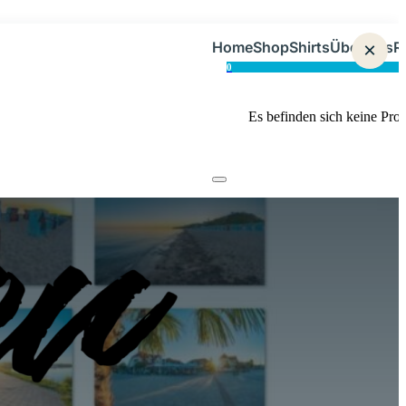
Home
Shop
Shirts
Über uns
×
R
0
Es befinden sich keine Pro