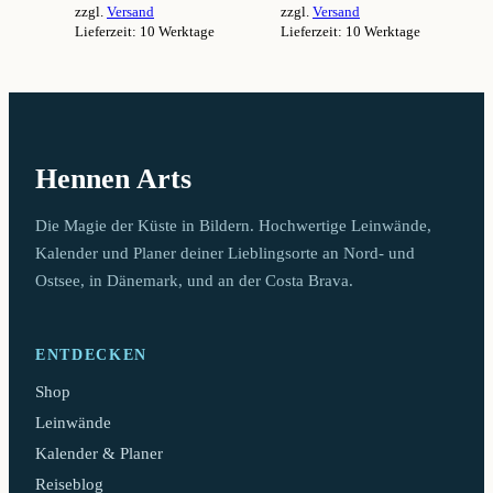
zzgl.
Versand
zzgl.
Versand
94,99 €
94,99 €
Lieferzeit: 10 Werktage
Lieferzeit: 10 Werktage
Dieses
Dieses
Produkt
Produkt
weist
weist
mehrere
mehrere
Varianten
Varianten
auf.
auf.
Hennen Arts
Die
Die
Optionen
Optionen
können
können
Die Magie der Küste in Bildern. Hochwertige Leinwände,
auf
auf
Kalender und Planer deiner Lieblingsorte an Nord- und
der
der
Ostsee, in Dänemark, und an der Costa Brava.
Produktseite
Produktseite
gewählt
gewählt
werden
werden
ENTDECKEN
Shop
Leinwände
Kalender & Planer
Reiseblog