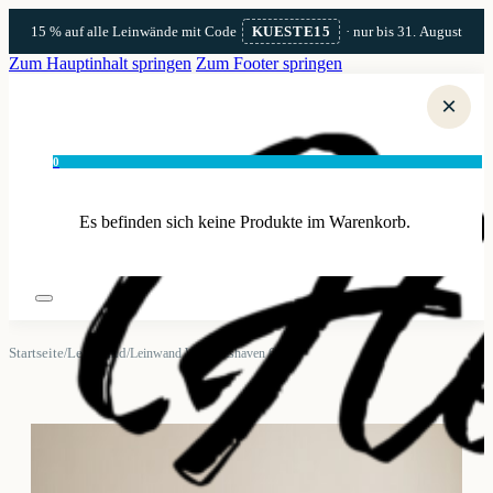
15 % auf alle Leinwände mit Code
KUESTE15
· nur bis 31. August
Zum Hauptinhalt springen
Zum Footer springen
×
0
Es befinden sich keine Produkte im Warenkorb.
Startseite
Leinwand
/
/
Leinwand Wilhelmshaven 6