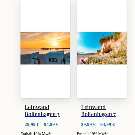
weist
weist
mehrere
mehrere
Varianten
Varianten
auf.
auf.
Die
Die
Optionen
Optionen
können
können
auf
auf
der
der
Produktseite
Produktseite
gewählt
gewählt
werden
werden
Leinwand
Leinwand
Boltenhagen 3
Boltenhagen 7
Preisspanne:
Preisspan
29,99
€
–
94,99
€
29,99
€
–
94,99
€
29,99 €
29,99 €
Enthält 19% MwSt.
Enthält 19% MwSt.
bis
bis