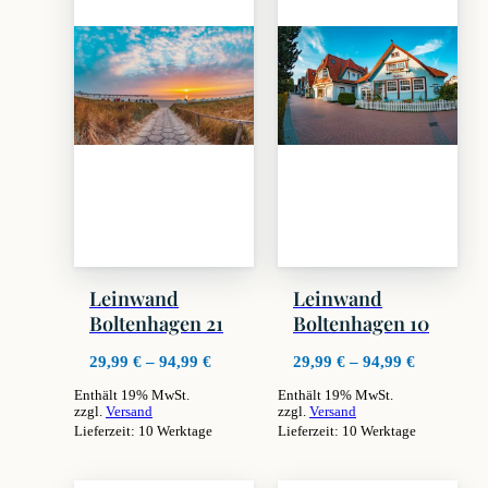
Leinwand
Leinwand
Boltenhagen 21
Boltenhagen 10
Preisspanne:
Preisspan
29,99
€
–
94,99
€
29,99
€
–
94,99
€
29,99 €
29,99 €
Enthält 19% MwSt.
Enthält 19% MwSt.
bis
bis
zzgl.
Versand
zzgl.
Versand
94,99 €
94,99 €
Lieferzeit: 10 Werktage
Lieferzeit: 10 Werktage
Dieses
Dieses
Produkt
Produkt