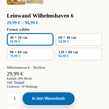
Leinwand Wilhelmshaven 6
Preisspanne:
29,99
€
–
94,99
€
29,99 €
Format wählen
bis
94,99 €
30 × 20 cm
60 × 40 cm
29,99 €
54,99 €
90 × 60 cm
120 × 80 cm
79,99 €
94,99 €
Wilhelmshaven 6 – 30x20cm
29,99
€
Enthält 19% MwSt.
zzgl.
Versand
Lieferzeit: 10 Werktage
Leinwand
In den Warenkorb
Wilhelmshaven
6
Menge