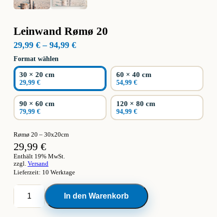
Leinwand Rømø 20
Preisspanne:
29,99
€
–
94,99
€
29,99 €
Format wählen
bis
94,99 €
30 × 20 cm
60 × 40 cm
29,99 €
54,99 €
90 × 60 cm
120 × 80 cm
79,99 €
94,99 €
Rømø 20 – 30x20cm
29,99
€
Enthält 19% MwSt.
zzgl.
Versand
Lieferzeit: 10 Werktage
Leinwand
In den Warenkorb
Rømø
20
Menge