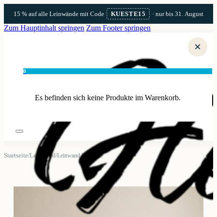
15 % auf alle Leinwände mit Code
KUESTE15
· nur bis 31. August
Zum Hauptinhalt springen
Zum Footer springen
×
0
Es befinden sich keine Produkte im Warenkorb.
Startseite
Leinwand
/
/
Leinwand Rømø 20