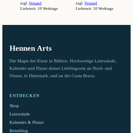
zzgl.
Versand
zzgl.
Versand
94,99 €
94,99 €
Lieferzeit: 10 Werktage
Lieferzeit: 10 Werktage
Dieses
Dieses
Produkt
Produkt
weist
weist
mehrere
mehrere
Varianten
Varianten
auf.
auf.
Hennen Arts
Die
Die
Optionen
Optionen
können
können
Die Magie der Küste in Bildern. Hochwertige Leinwände,
auf
auf
Kalender und Planer deiner Lieblingsorte an Nord- und
der
der
Ostsee, in Dänemark, und an der Costa Brava.
Produktseite
Produktseite
gewählt
gewählt
werden
werden
ENTDECKEN
Shop
Leinwände
Kalender & Planer
Reiseblog