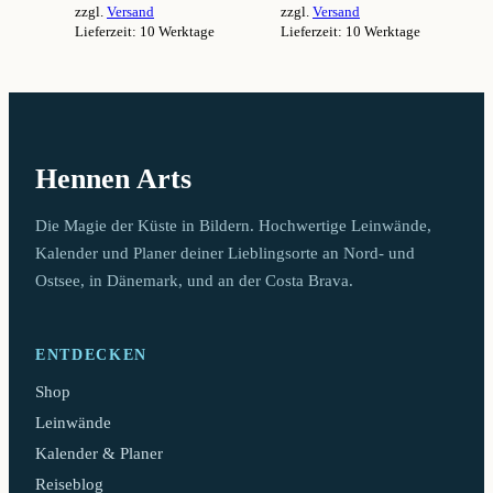
zzgl.
Versand
zzgl.
Versand
94,99 €
94,99 €
Lieferzeit: 10 Werktage
Lieferzeit: 10 Werktage
Dieses
Dieses
Produkt
Produkt
weist
weist
mehrere
mehrere
Varianten
Varianten
auf.
auf.
Hennen Arts
Die
Die
Optionen
Optionen
können
können
Die Magie der Küste in Bildern. Hochwertige Leinwände,
auf
auf
Kalender und Planer deiner Lieblingsorte an Nord- und
der
der
Ostsee, in Dänemark, und an der Costa Brava.
Produktseite
Produktseite
gewählt
gewählt
werden
werden
ENTDECKEN
Shop
Leinwände
Kalender & Planer
Reiseblog