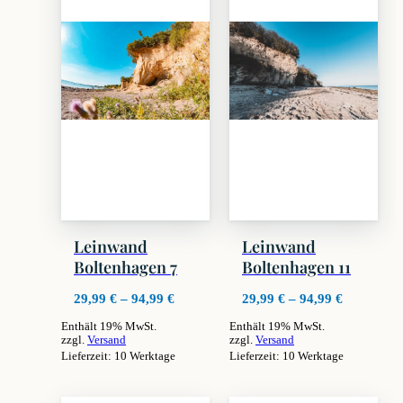
Leinwand
Leinwand
Boltenhagen 7
Boltenhagen 11
Preisspanne:
Preisspan
29,99
€
–
94,99
€
29,99
€
–
94,99
€
29,99 €
29,99 €
Enthält 19% MwSt.
Enthält 19% MwSt.
bis
bis
zzgl.
Versand
zzgl.
Versand
94,99 €
94,99 €
Lieferzeit: 10 Werktage
Lieferzeit: 10 Werktage
Dieses
Dieses
Produkt
Produkt