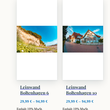
weist
weist
mehrere
mehrere
Varianten
Varianten
auf.
auf.
Die
Die
Optionen
Optionen
können
können
auf
auf
der
der
Produktseite
Produktseite
gewählt
gewählt
werden
werden
Leinwand
Leinwand
Boltenhagen 6
Boltenhagen 10
Preisspanne:
Preisspan
29,99
€
–
94,99
€
29,99
€
–
94,99
€
29,99 €
29,99 €
Enthält 19% MwSt.
Enthält 19% MwSt.
bis
bis