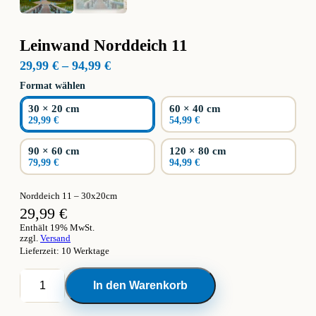
Leinwand Norddeich 11
Preisspanne:
29,99
€
–
94,99
€
29,99 €
Format wählen
bis
94,99 €
30 × 20 cm
60 × 40 cm
29,99 €
54,99 €
90 × 60 cm
120 × 80 cm
79,99 €
94,99 €
Norddeich 11 – 30x20cm
29,99
€
Enthält 19% MwSt.
zzgl.
Versand
Lieferzeit: 10 Werktage
Leinwand
In den Warenkorb
Norddeich
11
Menge