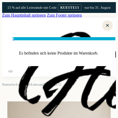
15 % auf alle Leinwände mit Code
KUESTE15
· nur bis 31. August
Zum Hauptinhalt springen
Zum Footer springen
×
0
Es befinden sich keine Produkte im Warenkorb.
Startseite
Leinwand
/
/
Leinwand Norddeich 11