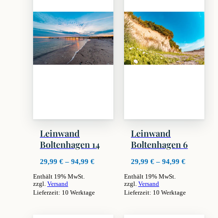
Leinwand
Leinwand
Boltenhagen 14
Boltenhagen 6
Preisspanne:
Preisspan
29,99
€
–
94,99
€
29,99
€
–
94,99
€
29,99 €
29,99 €
Enthält 19% MwSt.
Enthält 19% MwSt.
bis
bis
zzgl.
Versand
zzgl.
Versand
94,99 €
94,99 €
Lieferzeit: 10 Werktage
Lieferzeit: 10 Werktage
Dieses
Dieses
Produkt
Produkt