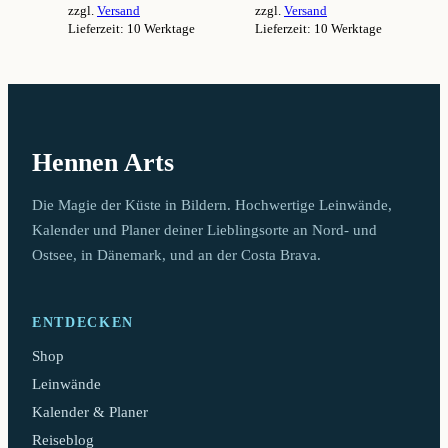
zzgl.
Versand
zzgl.
Versand
94,99 €
94,99 €
Lieferzeit: 10 Werktage
Lieferzeit: 10 Werktage
Dieses
Dieses
Produkt
Produkt
weist
weist
mehrere
mehrere
Varianten
Varianten
auf.
auf.
Hennen Arts
Die
Die
Optionen
Optionen
können
können
Die Magie der Küste in Bildern. Hochwertige Leinwände,
auf
auf
Kalender und Planer deiner Lieblingsorte an Nord- und
der
der
Ostsee, in Dänemark, und an der Costa Brava.
Produktseite
Produktseite
gewählt
gewählt
werden
werden
ENTDECKEN
Shop
Leinwände
Kalender & Planer
Reiseblog