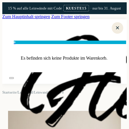
15 % auf alle Leinwände mit Code
KUESTE15
· nur bis 31. August
Zum Hauptinhalt springen
Zum Footer springen
×
0
Es befinden sich keine Produkte im Warenkorb.
Startseite
Leinwand
/
/
Leinwand Gardasee 6