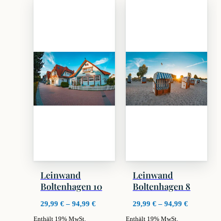
weist
weist
mehrere
mehrere
Varianten
Varianten
auf.
auf.
Die
Die
Optionen
Optionen
können
können
auf
auf
der
der
Produktseite
Produktseite
gewählt
gewählt
werden
werden
Leinwand
Leinwand
Boltenhagen 10
Boltenhagen 8
Preisspanne:
Preisspan
29,99
€
–
94,99
€
29,99
€
–
94,99
€
29,99 €
29,99 €
Enthält 19% MwSt.
Enthält 19% MwSt.
bis
bis