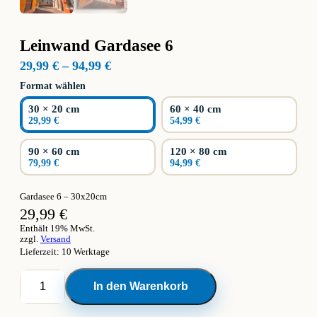
Leinwand Gardasee 6
Preisspanne:
29,99
€
–
94,99
€
29,99 €
Format wählen
bis
94,99 €
30 × 20 cm
60 × 40 cm
29,99 €
54,99 €
90 × 60 cm
120 × 80 cm
79,99 €
94,99 €
Gardasee 6 – 30x20cm
29,99
€
Enthält 19% MwSt.
zzgl.
Versand
Lieferzeit: 10 Werktage
Leinwand
In den Warenkorb
Gardasee
6
Menge