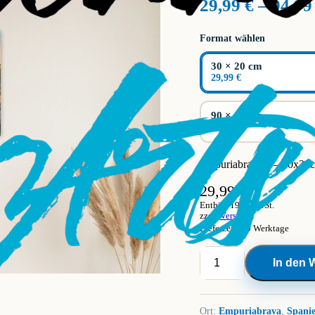
29,99
€
–
94,9
Format wählen
30 × 20 cm
29,99 €
90 × 60 cm
79,99 €
Empuriabrava 5 – 30x20
29,99
€
Enthält 19% MwSt.
zzgl.
Versand
Lieferzeit: 10 Werktage
Leinwand
In den 
Empuriabrava
5
Menge
Ort:
Empuriabrava
,
Spani