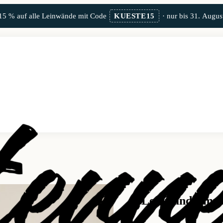
15 % auf alle Leinwände mit Code
KUESTE15
· nur bis 31. Augus
Leinwand Empu