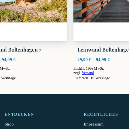
nd Boltenhagen 7
Leinwand Boltenhage
Preisspanne:
Preisspan
–
94,99
€
29,99
€
–
94,99
€
29,99 €
29,99 €
 MwSt.
Enthält 19% MwSt.
bis
bis
zzgl.
Versand
94,99 €
94,99 €
0 Werktage
Lieferzeit: 10 Werktage
Dieses
Produkt
weist
mehrere
Varianten
auf.
ENTDECKEN
RECHTLICHES
Die
Optionen
Shop
Impressum
können