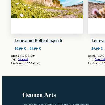
Leinwand Boltenhagen 6
Leinwa
Preisspanne:
29,99
€
–
94,99
€
29,99
€
29,99 €
Enthält 19% MwSt.
Enthält 19%
bis
zzgl.
Versand
zzgl.
Versand
94,99 €
Lieferzeit: 10 Werktage
Lieferzeit: 1
Dieses
Dieses
Produkt
Produkt
weist
weist
mehrere
mehrere
Varianten
Varianten
auf.
auf.
Hennen Arts
Die
Die
Optionen
Optionen
können
können
Die Magie der Küste in Bildern. Hochwertige