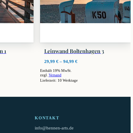
n 1
Leinwand Boltenhagen 3
ne:
Preisspanne:
29,99
€
–
94,99
€
29,99 €
Enthält 19% MwSt.
bis
zzgl.
Versand
94,99 €
Lieferzeit: 10 Werktage
Dieses
Produkt
weist
mehrere
Varianten
auf.
KONTAKT
Die
Optionen
info@hennen-arts.de
können