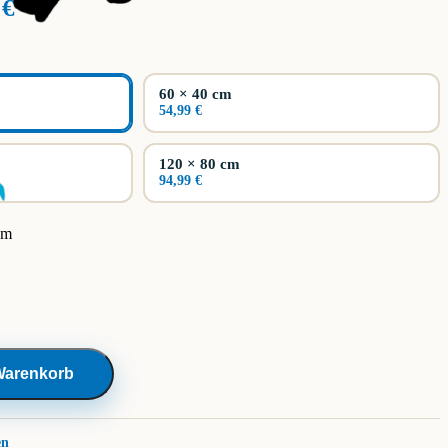
Preisspanne:
9
€
29,99 €
bis
94,99 €
60 × 40 cm
54,99 €
120 × 80 cm
94,99 €
cm
Warenkorb
en