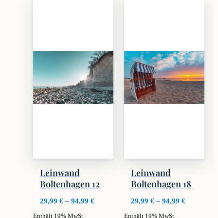
weist
weist
mehrere
mehrere
Varianten
Varianten
auf.
auf.
Die
Die
Optionen
Optionen
können
können
auf
auf
der
der
Produktseite
Produktseite
gewählt
gewählt
werden
werden
Leinwand
Leinwand
Boltenhagen 12
Boltenhagen 18
Preisspanne:
Preisspan
29,99
€
–
94,99
€
29,99
€
–
94,99
€
29,99 €
29,99 €
Enthält 19% MwSt.
Enthält 19% MwSt.
bis
bis