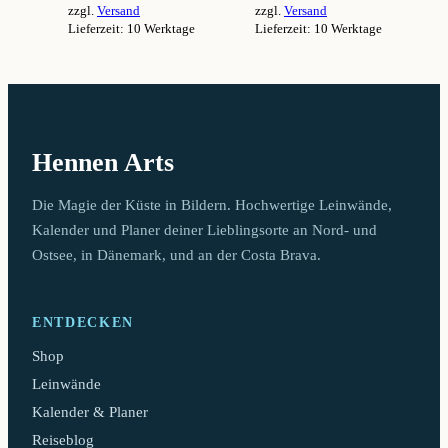
zzgl.
Versand
zzgl.
Versand
94,99 €
94,99 €
Lieferzeit: 10 Werktage
Lieferzeit: 10 Werktage
Dieses
Dieses
Produkt
Produkt
weist
weist
mehrere
mehrere
Varianten
Varianten
auf.
auf.
Hennen Arts
Die
Die
Optionen
Optionen
können
können
Die Magie der Küste in Bildern. Hochwertige Leinwände,
auf
auf
Kalender und Planer deiner Lieblingsorte an Nord- und
der
der
Ostsee, in Dänemark, und an der Costa Brava.
Produktseite
Produktseite
gewählt
gewählt
werden
werden
ENTDECKEN
Shop
Leinwände
Kalender & Planer
Reiseblog