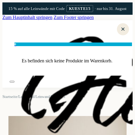
15 % auf alle Leinwände mit Code
KUESTE15
· nur bis 31. August
Zum Hauptinhalt springen
Zum Footer springen
×
0
Es befinden sich keine Produkte im Warenkorb.
Startseite
Leinwand
/
/
Leinwand Blåvand 5