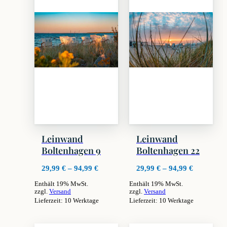
Leinwand
Leinwand
Boltenhagen 9
Boltenhagen 22
Preisspanne:
Preisspan
29,99
€
–
94,99
€
29,99
€
–
94,99
€
29,99 €
29,99 €
Enthält 19% MwSt.
Enthält 19% MwSt.
bis
bis
zzgl.
Versand
zzgl.
Versand
94,99 €
94,99 €
Lieferzeit: 10 Werktage
Lieferzeit: 10 Werktage
Dieses
Dieses
Produkt
Produkt