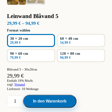
Leinwand Blåvand 5
Preisspanne:
29,99
€
–
94,99
€
29,99 €
Format wählen
bis
94,99 €
30 × 20 cm
60 × 40 cm
29,99 €
54,99 €
90 × 60 cm
120 × 80 cm
79,99 €
94,99 €
Blåvand 5 – 30x20cm
29,99
€
Enthält 19% MwSt.
zzgl.
Versand
Lieferzeit: 10 Werktage
Leinwand
In den Warenkorb
Blåvand
5
Menge