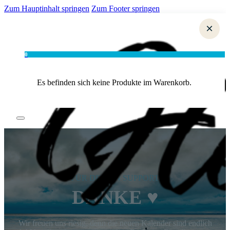
Zum Hauptinhalt springen
Zum Footer springen
×
0
Es befinden sich keine Produkte im Warenkorb.
FÜR DEINEN SUPPORT
DANKE ♥
Wir freuen uns riesig, denn die neuen Kalender sind endlich