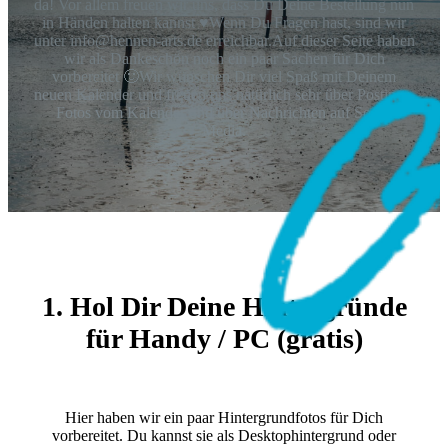
da! Vor allem freuen wir uns, dass Du Deine Bestellung nun
in Händen halten kannst ♥Wenn Du Fragen hast, sind wir
unter info@hennen-arts.de erreichbar.Auf dieser Seite haben
wir als Dankeschön noch ein paar Sachen für Dich
vorbereitet 🙂Wir wünschen Dir viel Spaß mit Deinem
neuen Kalender und freuen uns natürlich sehr über Postings,
Fotos vom Kalender und über Nachrichten auf Social
Media.
1. Hol Dir Deine Hintergründe
für Handy / PC (gratis)
Hier haben wir ein paar Hintergrundfotos für Dich
vorbereitet. Du kannst sie als Desktophintergrund oder