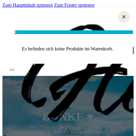
Zum Hauptinhalt springen
Zum Footer springen
×
0
Es befinden sich keine Produkte im Warenkorb.
FÜR DEINEN SUPPORT
DANKE ♥
Wir freuen uns riesig, denn die neuen Kalender sind endlich