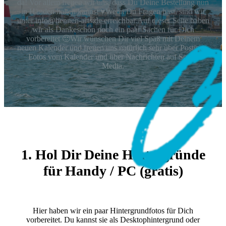
da! Vor allem freuen wir uns, dass Du Deine Bestellung nun
in Händen halten kannst ♥Wenn Du Fragen hast, sind wir
unter info@hennen-arts.de erreichbar.Auf dieser Seite haben
wir als Dankeschön noch ein paar Sachen für Dich
vorbereitet 🙂Wir wünschen Dir viel Spaß mit Deinem
neuen Kalender und freuen uns natürlich sehr über Postings,
Fotos vom Kalender und über Nachrichten auf Social
Media.
1. Hol Dir Deine Hintergründe
für Handy / PC (gratis)
Hier haben wir ein paar Hintergrundfotos für Dich
vorbereitet. Du kannst sie als Desktophintergrund oder