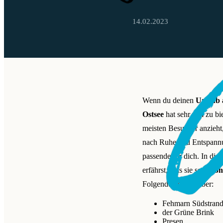
14.02.2023
Wenn du deinen
Urlaub
Ostsee
hat sehr viel zu b
meisten Besucher anzieht,
nach Ruhe und Entspannun
passende für dich. In die
erfährst, was sie so
beson
Folgenden etwas über:
Fehmarn Südstran
der Grüne Brink
Presen