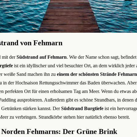
strand von Fehmarn
 mit der
Südstrand auf Fehmarn
. Wie der Name schon sagt, befindet
gtiefe
ist ein idyllischer und viel besuchter Ort, an dem wirklich jede
der weiße Sand machen ihn zu
einem der schönsten Strände Fehmarn
 da in der Hochsaison Rettungsschwimmer das Baden überwachen. Aber
den perfekten Ort für einen erholsamen Tag am Meer. Wenn du etwas aben
Paddling ausprobieren. Außerdem gibt es schöne Strandbars, in denen d
 Getränken stärken kannst. Der
Südstrand Burgtiefe
ist ein hervorrag
er zu verbringen. Strandkörbe stehen hier natürlich ebenso bereit.
m Norden Fehmarns: Der Grüne Brink