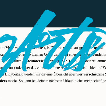
 am Meer
verbringen möchtest, ist
Fehmarn
eine ausgezeichnete Wahl
ieten, von schönen idyllischen Orten bis hin zu einer atemberaubenden 
 sind natürlich die
wunderschönen Strände
. Ob du mit deiner Familie
g sehnst oder aber das ein oder andere Abenteuer suchst – hier auf
F
sem Blogbeitrag werden wir dir eine Übersicht über
vier verschiedene
ders
macht. So kann bei deinem nächsten Urlaub nichts mehr schief ge
d