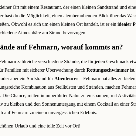
 kleiner Ort mit einem Restaurant, der einen kleinen Sandstrand und eine
Hier hast du die Möglichkeit, einen atemberaubenden Blick über das Was
ßen. Obwohl es sich um einen kleinen Ort handelt, ist er ein
idealer P
eschiedene Atmosphäre am Strand bevorzugen.
trände auf Fehmarn, worauf kommts an?
ehmarn zahlreiche verschiedene Strände, die für jeden Geschmack etw
für Familien mit sicherer Überwachung durch
Rettungsschwimmer
ist
, oder aber ein Surfstrand für
Abenteurer
– Fehmarn hat alles zu bieten.
lungsreiche Kombination aus Steilküsten und Stränden, machen Fehma
. Die Chance, mitten in unberührter Natur zu entspannen, mit Aktivitä
iv zu bleiben und den Sonnenuntergang mit einem Cocktail an einer St
b auf Fehmarn zu einem unvergesslichen Erlebnis.
hönen Urlaub und eine tolle Zeit vor Ort!