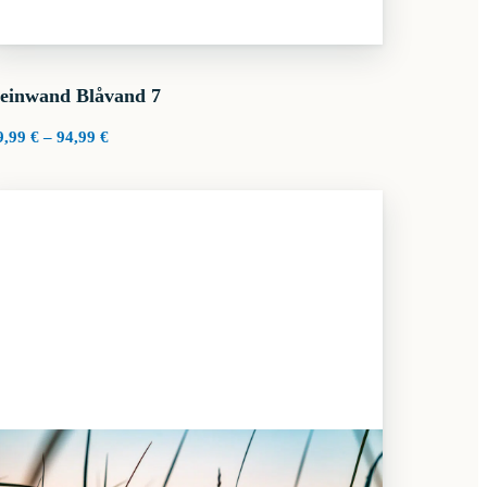
einwand Blåvand 7
Preisspanne:
9,99
€
–
94,99
€
29,99 €
bis
94,99 €