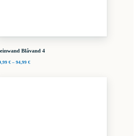
einwand Blåvand 4
Preisspanne:
9,99
€
–
94,99
€
29,99 €
bis
94,99 €