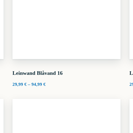
Leinwand Blåvand 16
L
Preisspanne:
29,99
€
–
94,99
€
2
29,99 €
bis
94,99 €