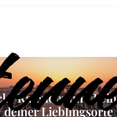
cke Kalender und Lei
deiner Lieblingsorte