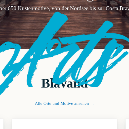
er 650 Küstenmotive, von der Nordsee bis zur Costa Bra
Blavand
Alle Orte und Motive ansehen →