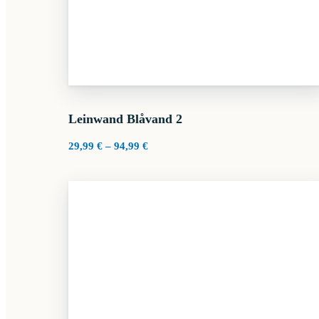
Leinwand Blåvand 2
Preisspanne:
29,99
€
–
94,99
€
29,99 €
bis
94,99 €