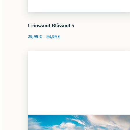
Leinwand Blåvand 5
Preisspanne:
29,99
€
–
94,99
€
29,99 €
bis
94,99 €