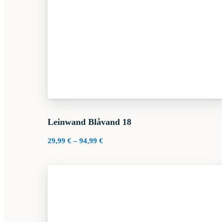
Leinwand Blåvand 18
Preisspanne:
29,99
€
–
94,99
€
29,99 €
bis
94,99 €