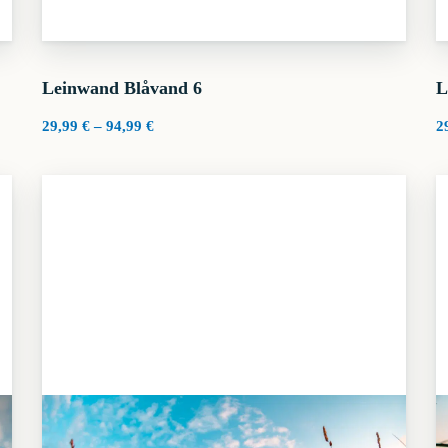
Leinwand Blåvand 6
L
Preisspanne:
29,99
€
–
94,99
€
2
29,99 €
bis
94,99 €