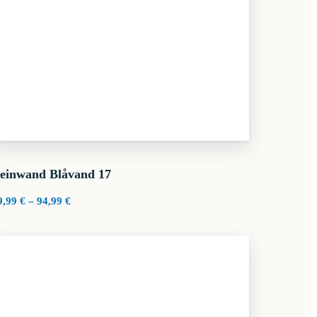
einwand Blåvand 17
Preisspanne:
9,99
€
–
94,99
€
29,99 €
bis
94,99 €