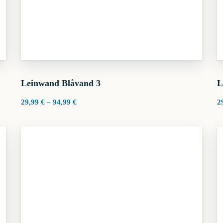
Leinwand Blåvand 3
L
Preisspanne:
29,99
€
–
94,99
€
2
29,99 €
bis
94,99 €