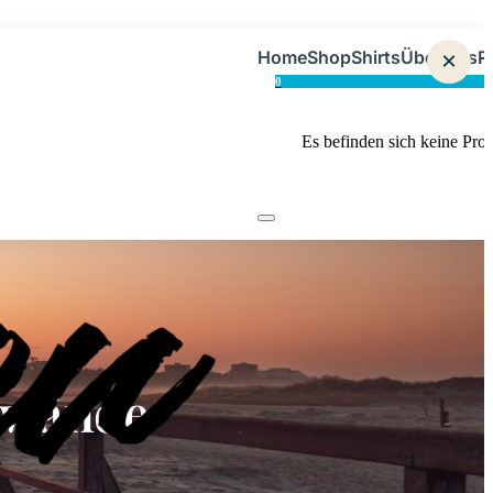
Home
Shop
Shirts
Über uns
×
R
0
Es befinden sich keine Pro
nwände